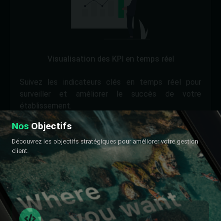
Visualisation des KPI en temps réel
Suivez les indicateurs clés en temps réel pour
surveiller et améliorer le succès de votre
établissement.
Nos
Objectifs
Découvrez les objectifs stratégiques pour améliorer votre gestion
client.
Satisfaction Client
Mettre en place un processus de gestion de réclamation