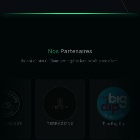
Nos
Partenaires
Ils ont choisi CliClaim pour gérer leur expérience client.
RESTAURANT
La Cigale Luxury
COI
EDLALA